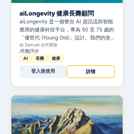
aiLongevity 健康長壽顧問
aiLongevity 是一個整合 AI 資訊流與智能
應用的健康科技平台，專為 50 至 75 歲的
「優世代 (Young Old)」設計。我們的使
由
Samuel
合作開發
命是利用最新的生成式 AI 技術，將複雜的
尚無評分
延壽科學轉化為「隨手可得、簡單易懂、
AI
長壽
健康
高度個人化」的健康資產，協助使用者掌
握 150 歲人生的主導權。
登入後使用
詳情