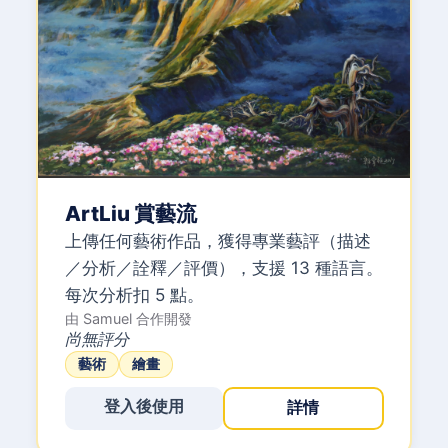
ArtLiu 賞藝流
上傳任何藝術作品，獲得專業藝評（描述
／分析／詮釋／評價），支援 13 種語言。
每次分析扣 5 點。
由
Samuel
合作開發
尚無評分
藝術
繪畫
登入後使用
詳情