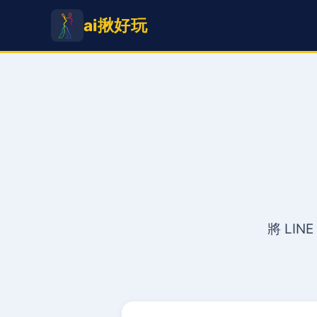
ai揪好玩
將 LI