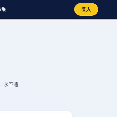
市集
登入
e，永不遺